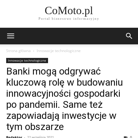
CoMoto.pl
Portal biznesowo informacyjny
Strona główna
Innowacje technologiczne
Innowacje technologiczne
Banki mogą odgrywać
kluczową rolę w budowaniu
innowacyjności gospodarki
po pandemii. Same też
zapowiadają inwestycje w
tym obszarze
Redaktor
-
22 września 2021
0