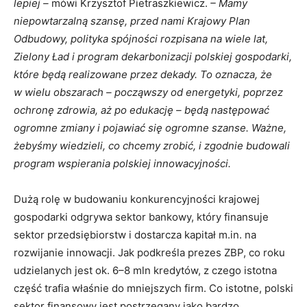
lepiej –
mówi Krzysztof Pietraszkiewicz.
– Mamy
niepowtarzalną szansę, przed nami Krajowy Plan
Odbudowy, polityka spójności rozpisana na wiele lat,
Zielony Ład i program dekarbonizacji polskiej gospodarki,
które będą realizowane przez dekady. To oznacza, że
w wielu obszarach – począwszy od energetyki, poprzez
ochronę zdrowia, aż po edukację – będą następować
ogromne zmiany i pojawiać się ogromne szanse. Ważne,
żebyśmy wiedzieli, co chcemy zrobić, i zgodnie budowali
program wspierania polskiej innowacyjności.
Dużą rolę w budowaniu konkurencyjności krajowej
gospodarki odgrywa sektor bankowy, który finansuje
sektor przedsiębiorstw i dostarcza kapitał m.in. na
rozwijanie innowacji. Jak podkreśla prezes ZBP, co roku
udzielanych jest ok. 6–8 mln kredytów, z czego istotna
część trafia właśnie do mniejszych firm. Co istotne, polski
sektor finansowy jest postrzegany jako bardzo