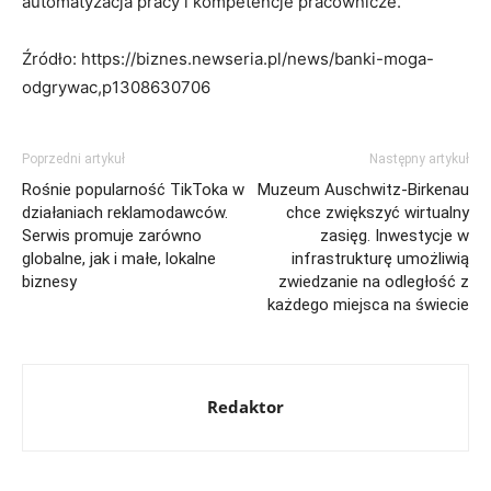
automatyzacja pracy i kompetencje pracownicze.
Źródło: https://biznes.newseria.pl/news/banki-moga-
odgrywac,p1308630706
Poprzedni artykuł
Następny artykuł
Rośnie popularność TikToka w
Muzeum Auschwitz-Birkenau
działaniach reklamodawców.
chce zwiększyć wirtualny
Serwis promuje zarówno
zasięg. Inwestycje w
globalne, jak i małe, lokalne
infrastrukturę umożliwią
biznesy
zwiedzanie na odległość z
każdego miejsca na świecie
Redaktor