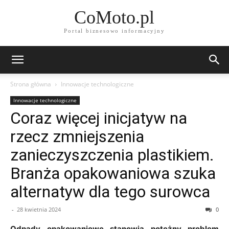
CoMoto.pl
Portal biznesowo informacyjny
Strona główna
Innowacje technologiczne
Innowacje technologiczne
Coraz więcej inicjatyw na
rzecz zmniejszenia
zanieczyszczenia plastikiem.
Branża opakowaniowa szuka
alternatyw dla tego surowca
-
28 kwietnia 2024
0
Odpady opakowaniowe stanowią potężny problem