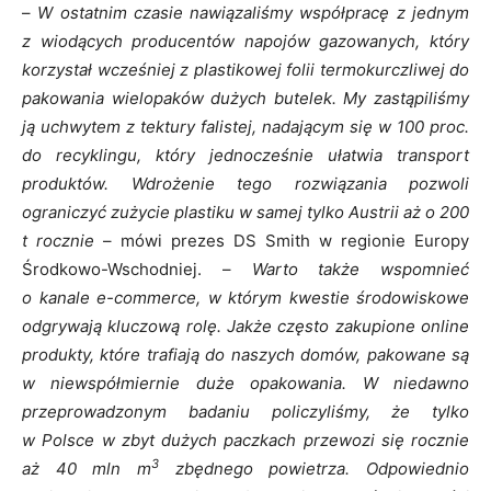
–
W ostatnim czasie nawiązaliśmy współpracę z jednym
z wiodących producentów napojów gazowanych, który
korzystał wcześniej z plastikowej folii termokurczliwej do
pakowania wielopaków dużych butelek. My zastąpiliśmy
ją uchwytem z tektury falistej, nadającym się w 100 proc.
do recyklingu, który jednocześnie ułatwia transport
produktów. Wdrożenie tego rozwiązania pozwoli
ograniczyć zużycie plastiku w samej tylko Austrii aż o 200
t rocznie
– mówi prezes DS Smith w regionie Europy
Środkowo-Wschodniej. –
Warto także wspomnieć
o kanale e-commerce, w którym kwestie środowiskowe
odgrywają kluczową rolę. Jakże często zakupione online
produkty, które trafiają do naszych domów, pakowane są
w niewspółmiernie duże opakowania. W niedawno
przeprowadzonym badaniu policzyliśmy, że tylko
w Polsce w zbyt dużych paczkach przewozi się rocznie
3
aż 40 mln m
zbędnego powietrza. Odpowiednio