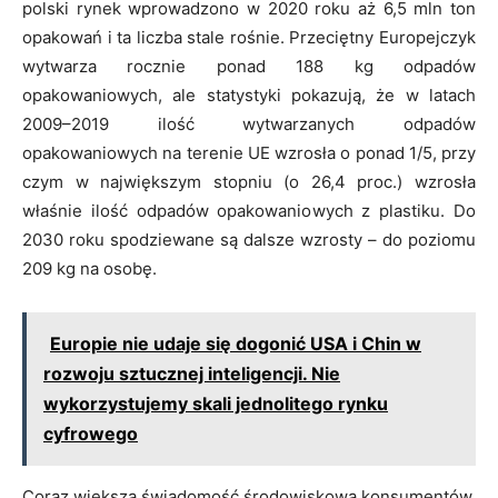
polski rynek wprowadzono w 2020 roku aż 6,5 mln ton
opakowań i ta liczba stale rośnie. Przeciętny Europejczyk
wytwarza rocznie ponad 188 kg odpadów
opakowaniowych, ale statystyki pokazują, że w latach
2009–2019 ilość wytwarzanych odpadów
opakowaniowych na terenie UE wzrosła o ponad 1/5, przy
czym w największym stopniu (o 26,4 proc.) wzrosła
właśnie ilość odpadów opakowaniowych z plastiku. Do
2030 roku spodziewane są dalsze wzrosty – do poziomu
209 kg na osobę.
Europie nie udaje się dogonić USA i Chin w
rozwoju sztucznej inteligencji. Nie
wykorzystujemy skali jednolitego rynku
cyfrowego
Coraz większa świadomość środowiskowa konsumentów,