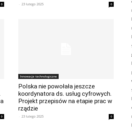
-
23 lutego 2025
0
0
Innowacje technologiczne
Polska nie powołała jeszcze
.
koordynatora ds. usług cyfrowych.
na
Projekt przepisów na etapie prac w
rządzie
-
23 lutego 2025
0
0