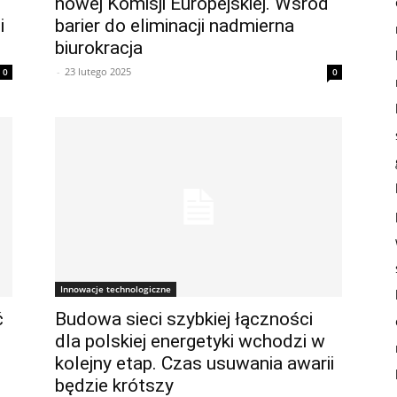
nowej Komisji Europejskiej. Wśród
i
barier do eliminacji nadmierna
biurokracja
-
23 lutego 2025
0
0
Innowacje technologiczne
ć
Budowa sieci szybkiej łączności
dla polskiej energetyki wchodzi w
kolejny etap. Czas usuwania awarii
będzie krótszy