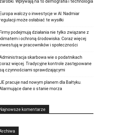
zarobki. Wpływają na to demografia i technologia
Europa walczy o inwestycje w AI. Nadmiar
regulacji może osłabiać te wysiłki
Firmy podejmują działania nie tylko związane z
klimatem i ochroną środowiska. Coraz więcej
inwestują w pracowników i społeczności
Administracja skarbowa wie o podatnikach
coraz więcej. Tradycyjne kontrole zastępowane
są czynnościami sprawdzającymi
UE pracuje nad nowym planem dla Bałtyku.
Alarmujące dane o stanie morza
Najnowsze komentarze
Archiwa