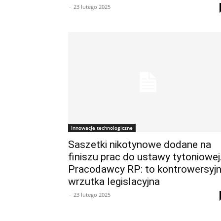
-
23 lutego 2025
Innowacje technologiczne
Saszetki nikotynowe dodane na
finiszu prac do ustawy tytoniowej
Pracodawcy RP: to kontrowersyj
wrzutka legislacyjna
-
23 lutego 2025