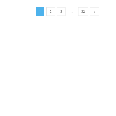
...
1
2
3
32