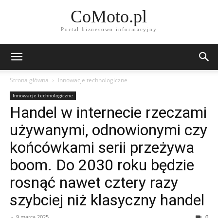
CoMoto.pl
Portal biznesowo informacyjny
Strona główna
Innowacje technologiczne
Innowacje technologiczne
Handel w internecie rzeczami
używanymi, odnowionymi czy
końcówkami serii przeżywa
boom. Do 2030 roku będzie
rosnąć nawet cztery razy
szybciej niż klasyczny handel
-
9 marca 2025
0