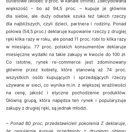
outletowe (wobec 9 proc. w kanale offline). Zdecydowana
większość – bo aż 94,5 proc. – kupuje je głównie
dla siebie, ale duży odsetek szuka też takich rzeczy
dla najbliższych, czyli dzieci, partnera i rodziny. Ponad
połowa (54,5 proc.) deklaruje kupowanie rzeczy z drugiej
ręki kilka razy w roku, ale ponad 11 proc. robi to kilka razy
w miesiącu. 77 proc. polskich konsumentów deklaruje
miesięczne wydatki na takie zakupy w kwocie do 100 zł.
Co istotne, rynek re-commerce jest zdominowany
głównie przez kobiety, które stanowią aż 74 proc.
wszystkich osób kupujących i sprzedających rzeczy
używane w sieci, co wynika m.in. z większej wrażliwości
na cenę, jakość i etyczne pochodzenie produktów.
Główną grupą, która napędza ten rynek i popularyzuje
zakupy z drugiej ręki, są jednak młodzi.
– Ponad 80 proc. przedstawicieli pokolenia Z deklaruje,
że regularnie kupuje przedmioty z drugiego obiegu