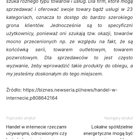
szuka różnego typu towarów i usług. Dla firm, które mogą
sprzedawać i oferować swoje towary bądź usługi w 23
kategoriach, oznacza to dostęp do bardzo szerokiego
grona klientów. Jednocześnie są to specyficzni
użytkownicy, ponieważ oni szukają tzw. okazji, towarów
mocno przecenionych np. ze względu na fakt, że są
końcówką serii, towarem outletowym, towarem
pozwrotowym. Dla sprzedawców to jest często
wyzwanie, żeby wprowadzić takie produkty do obiegu, a
my jesteśmy doskonałym do tego miejscem.
Źródło: https://biznes.newseria.pl/news/handel-w-
internecie,p808642164
Poprzedni artykuł
Następny artykuł
Handel w internecie rzeczami
Lokalne spółdzielnie
używanymi, odnowionymi czy
energetyczne mogą być